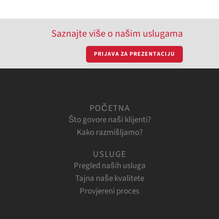
Saznajte više o našim uslugama
PRIJAVA ZA PREZENTACIJU
POČETNA
Što govore naši klijenti?
Kako razmišljamo?
USLUGE
Pregled naših usluga
Tajna naše kvalitete
Provjereni proces