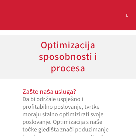
Optimizacija
sposobnosti i
procesa
Zašto naša usluga?
Da bi održale uspješno i
profitabilno poslovanje, tvrtke
moraju stalno optimizirati svoje
poslovanje. Optimizacija s naše
točke gledišta znači poduzimanje